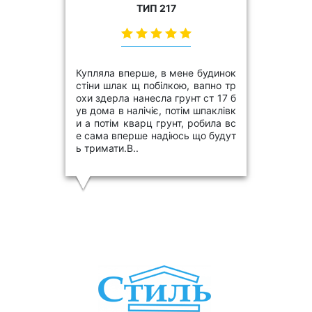
ТИП 217
Купляла вперше, в мене будинок
стіни шлак щ побілкою, вапно тр
охи здерла нанесла грунт ст 17 б
ув дома в налічіє, потім шпаклівк
и а потім кварц грунт, робила вс
е сама вперше надіюсь що будут
ь тримати.В..