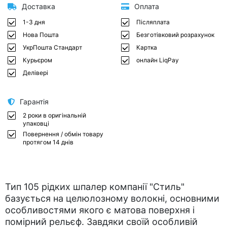
Доставка
Оплата
1-3 дня
Післяплата
Нова Пошта
Безготівковий розрахунок
УкрПошта Стандарт
Картка
Курьєром
онлайн LiqPay
Делівері
Гарантія
2 роки в оригінальній
упаковці
Повернення / обмін товару
протягом 14 днів
Тип 105 рідких шпалер компанії "Стиль"
базується на целюлозному волокні, основними
особливостями якого є матова поверхня і
помірний рельєф. Завдяки своїй особливій