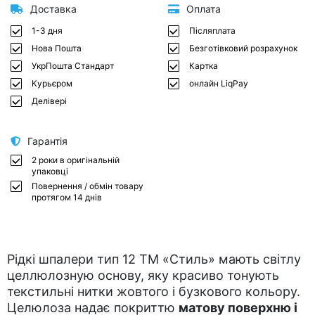
Доставка
Оплата
1-3 дня
Післяплата
Нова Пошта
Безготівковий розрахунок
УкрПошта Стандарт
Картка
Курьєром
онлайн LiqPay
Делівері
Гарантія
2 роки в оригінальній
упаковці
Повернення / обмін товару
протягом 14 днів
Рідкі шпалери тип 12 ТМ «Стиль» мають світлу
целлюлозную основу, яку красиво тонують
текстильні нитки жовтого і бузкового кольору.
Целюлоза надає покриттю
матову поверхню і