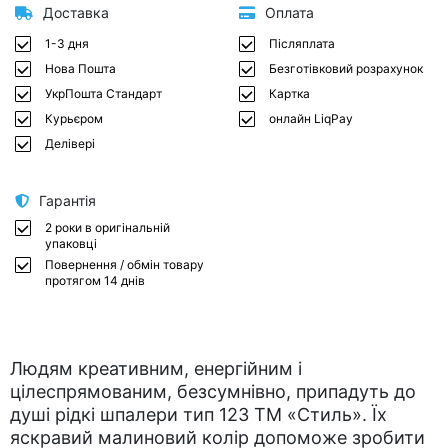
Доставка
Оплата
1-3 дня
Післяплата
Нова Пошта
Безготівковий розрахунок
УкрПошта Стандарт
Картка
Курьєром
онлайн LiqPay
Делівері
Гарантія
2 роки в оригінальній
упаковці
Повернення / обмін товару
протягом 14 днів
Людям креативним, енергійним і
цілеспрямованим, безсумнівно, припадуть до
душі рідкі шпалери тип 123 ТМ «Стиль». Їх
яскравий малиновий колір допоможе зробити