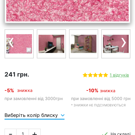
‹
›
241 грн.
1 відгуків
-5%
-10%
знижка
знижка
при замовленні від 3000грн
при замовленні від 5000 грн
* ЗНИЖКИ НЕ ПІДСУМОВУЮТЬСЯ
Виберіть колір блиску
-
+
На складі