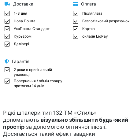
Доставка
Оплата
1-3 дня
Післяплата
Нова Пошта
Безготівковий розрахунок
УкрПошта Стандарт
Картка
Курьєром
онлайн LiqPay
Делівері
Гарантія
2 роки в оригінальній
упаковці
Повернення / обмін товару
протягом 14 днів
Рідкі шпалери тип 132 ТМ «Стиль»
допомагають
візуально збільшити будь-який
простір
за допомогою оптичної ілюзії.
Досягається такий ефект завдяки