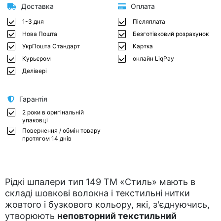
Доставка
Оплата
1-3 дня
Післяплата
Нова Пошта
Безготівковий розрахунок
УкрПошта Стандарт
Картка
Курьєром
онлайн LiqPay
Делівері
Гарантія
2 роки в оригінальній
упаковці
Повернення / обмін товару
протягом 14 днів
Рідкі шпалери тип 149 ТМ «Стиль» мають в
складі шовкові волокна і текстильні нитки
жовтого і бузкового кольору, які, з'єднуючись,
утворюють
неповторний текстильний