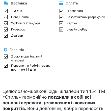
Доставка
Оплата
1-3 дня
Післяплата
Нова Пошта
Безготівковий розрахунок
УкрПошта Стандарт
Картка
Курьєром
онлайн LiqPay
Делівері
Гарантія
2 роки в оригінальній
упаковці
Повернення / обмін товару
протягом 14 днів
Целюлозно-шовкові рідкі шпалери тип 154 ТМ
«Стиль» гармонійно
поєднали в собі всі
основні переваги целюлозних і шовкових
покриттів.
Вони довговічні, добре переносять