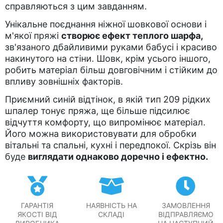
справляються з цим завданням.
Унікальне поєднання ніжної шовкової основи і
м'якої пряжі
створює ефект теплого шарфа,
зв'язаного дбайливими руками бабусі і красиво
накинутого на стіни. Шовк, крім усього іншого,
робить матеріал більш довговічним і стійким до
впливу зовнішніх факторів.
Приємний синій відтінок, в якій тип 209 рідких
шпалер тонує пряжа, ще більше підсилює
відчуття комфорту, що випромінює матеріал.
Його можна використовувати для обробки
вітальні та спальні, кухні і передпокої. Скрізь він
буде
виглядати однаково доречно і ефектно.
ГАРАНТІЯ
НАЯВНІСТЬ НА
ЗАМОВЛЕННЯ
ЯКОСТІ ВІД
СКЛАДІ
ВІДПРАВЛЯЄМО