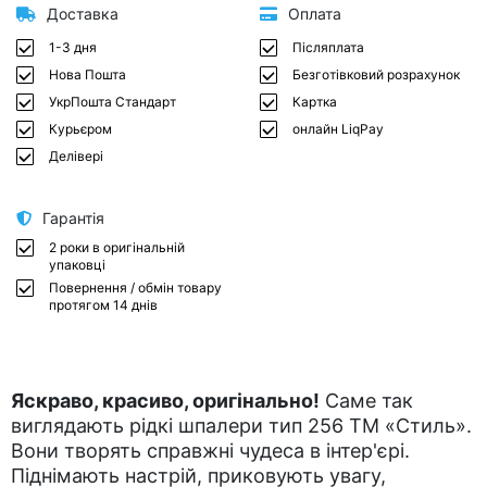
Доставка
Оплата
1-3 дня
Післяплата
Нова Пошта
Безготівковий розрахунок
УкрПошта Стандарт
Картка
Курьєром
онлайн LiqPay
Делівері
Гарантія
2 роки в оригінальній
упаковці
Повернення / обмін товару
протягом 14 днів
Яскраво, красиво, оригінально!
Саме так
виглядають рідкі шпалери тип 256 ТМ «Стиль».
Вони творять справжні чудеса в інтер'єрі.
Піднімають настрій, приковують увагу,