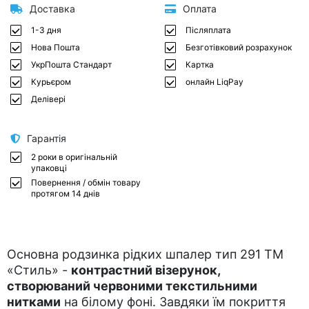
Доставка
Оплата
1-3 дня
Післяплата
Нова Пошта
Безготівковий розрахунок
УкрПошта Стандарт
Картка
Курьєром
онлайн LiqPay
Делівері
Гарантія
2 роки в оригінальній
упаковці
Повернення / обмін товару
протягом 14 днів
Основна родзинка рідких шпалер тип 291 ТМ
«Стиль» -
контрастний візерунок,
створюваний червоними текстильними
нитками
на білому фоні. Завдяки їм покриття