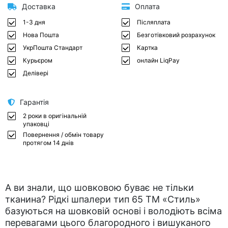
Доставка
Оплата
1-3 дня
Післяплата
Нова Пошта
Безготівковий розрахунок
УкрПошта Стандарт
Картка
Курьєром
онлайн LiqPay
Делівері
Гарантія
2 роки в оригінальній
упаковці
Повернення / обмін товару
протягом 14 днів
А ви знали, що шовковою буває не тільки
тканина? Рідкі шпалери тип 65 ТМ «Стиль»
базуються на шовковій основі і володіють всіма
перевагами цього благородного і вишуканого