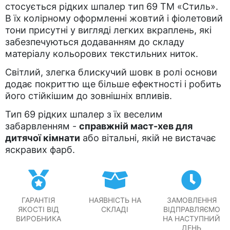
стосується рідких шпалер тип 69 ТМ «Стиль».
В їх колірному оформленні жовтий і фіолетовий
тони присутні у вигляді легких вкраплень, які
забезпечуються додаванням до складу
матеріалу кольорових текстильних ниток.
Світлий, злегка блискучий шовк в ролі основи
додає покриттю ще більше ефектності і робить
його стійкішим до зовнішніх впливів.
Тип 69 рідких шпалер з їх веселим
забарвленням -
справжній маст-хев для
дитячої кімнати
або вітальні, якій не вистачає
яскравих фарб.
ГАРАНТІЯ
НАЯВНІСТЬ НА
ЗАМОВЛЕННЯ
ЯКОСТІ ВІД
СКЛАДІ
ВІДПРАВЛЯЄМО
ВИРОБНИКА
НА НАСТУПНИЙ
ДЕНЬ