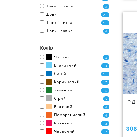
Пряжа і нитка
3
Шовк
21
Шовк і нитка
11
Шовк і пряжа
4
Колір
Чорний
2
Блакитний
13
Синій
11
Коричневий
17
Зелений
15
Сірий
5
РІД
Бежевий
4
Помаранчевий
6
Рожевий
12
308
Червоний
12