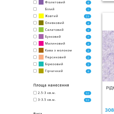
Фіолетовий
8
Білий
1
Жовтий
23
Оливковий
4
Салатовий
3
Бузковий
7
Малиновий
4
Кава з молоком
2
Персиковий
2
Бірюзовий
3
Гірчичний
4
Площа нанесення
РІД
2.5-3 кв.м.
32
3-3.5 кв.м.
93
308
Вага