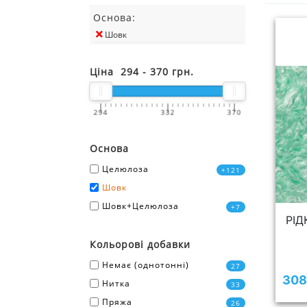
Основа:
Шовк
Ціна
294
-
370
грн.
294
332
370
Основа
Целюлоза
+121
Шовк
Шовк+Целюлоза
+7
РІД
Кольорові добавки
Немає (однотонні)
27
308
Нитка
33
Пряжа
26