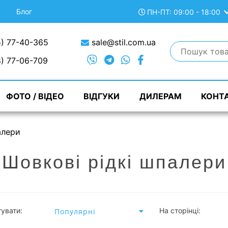
Блог
ПН-ПТ: 09:00 - 18:00
) 77-40-365
sale@stil.com.ua
) 77-06-709
ФОТО / ВІДЕО
ВІДГУКИ
ДИЛЕРАМ
КОНТ
алери
Шовкові рідкі шпалери
увати:
На сторінці: