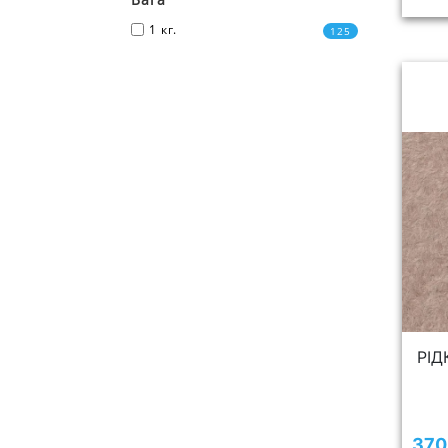
1 кг.
125
РІД
370