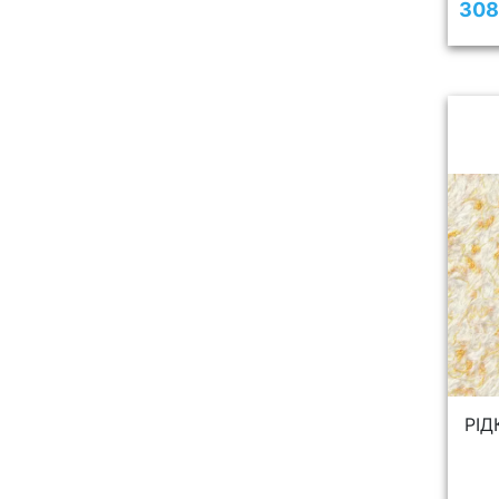
308
РІД