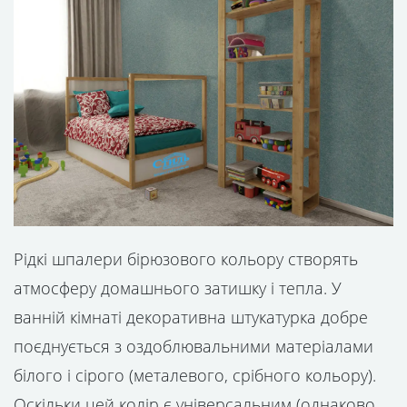
Рідкі шпалери бірюзового кольору створять
атмосферу домашнього затишку і тепла. У
ванній кімнаті декоративна штукатурка добре
поєднується з оздоблювальними матеріалами
білого і сірого (металевого, срібного кольору).
Оскільки цей колір є універсальним (однаково