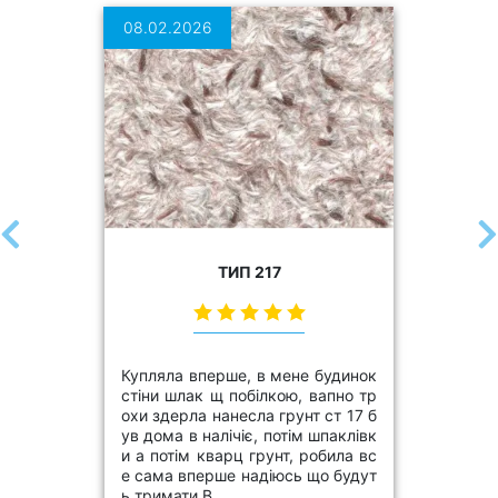
08.02.2026
ТИП 217
Купляла вперше, в мене будинок
стіни шлак щ побілкою, вапно тр
охи здерла нанесла грунт ст 17 б
ув дома в налічіє, потім шпаклівк
и а потім кварц грунт, робила вс
е сама вперше надіюсь що будут
ь тримати.В..