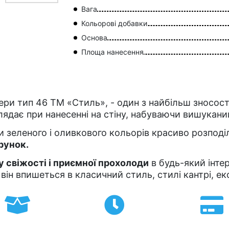
Вага
Кольорові добавки
Основа
Площа нанесення
ери тип 46 ТМ «Стиль», - один з найбільш зносост
лядає при нанесенні на стіну, набуваючи вишукани
ки зеленого і оливкового кольорів красиво розподіл
рунок.
 свіжості і приємної прохолоди
в будь-який інтер
він впишеться в класичний стиль, стилі кантрі, ек