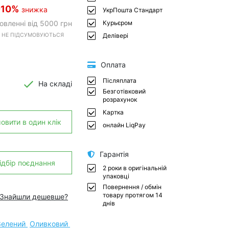
-10%
знижка
УкрПошта Стандарт
овленні від 5000 грн
Курьєром
 НЕ ПІДСУМОВУЮТЬСЯ
Делівері
Оплата
Післяплата
На складі
Безготівковий
розрахунок
Картка
овити в один клік
онлайн LiqPay
Гарантія
ідбір поєднання
2 роки в оригінальній
упаковці
Повернення / обмін
товару протягом 14
Знайшли дешевше?
днів
Зелений
Оливковий