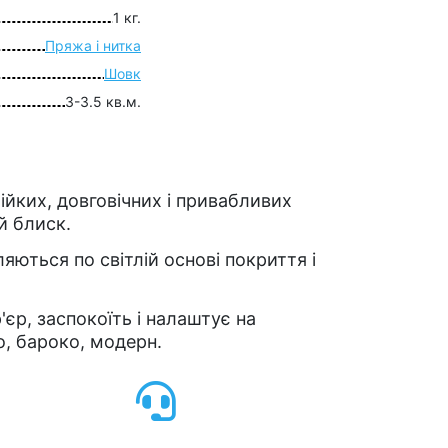
1 кг.
Пряжа і нитка
Шовк
3-3.5 кв.м.
ійких, довговічних і привабливих
й блиск.
яються по світлій основі покриття і
'єр, заспокоїть і налаштує на
о, бароко, модерн.