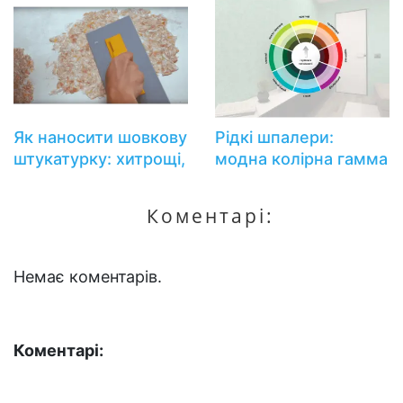
Як наносити шовкову
Рідкі шпалери:
штукатурку: хитрощі,
модна колірна гамма
про які ви не знали!
і секрети поєднання
кольорів
Коментарі:
Немає коментарів.
Коментарі: