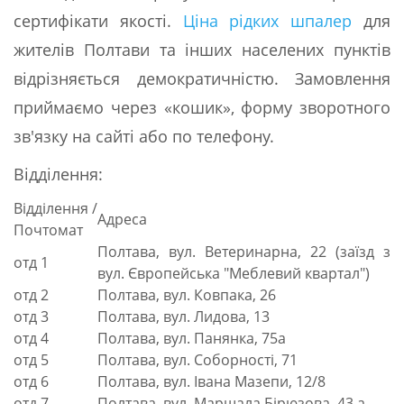
сертифікати якості.
Ціна рідких шпалер
для
жителів Полтави та інших населених пунктів
відрізняється демократичністю. Замовлення
приймаємо через «кошик», форму зворотного
зв'язку на сайті або по телефону.
Відділення:
Відділення /
Адреса
Почтомат
Полтава, вул. Ветеринарна, 22 (заїзд з
отд 1
вул. Європейська "Меблевий квартал")
отд 2
Полтава, вул. Ковпака, 26
отд 3
Полтава, вул. Лидова, 13
отд 4
Полтава, вул. Панянка, 75а
отд 5
Полтава, вул. Соборності, 71
отд 6
Полтава, вул. Івана Мазепи, 12/8
отд 7
Полтава, вул. Маршала Бірюзова, 43 а