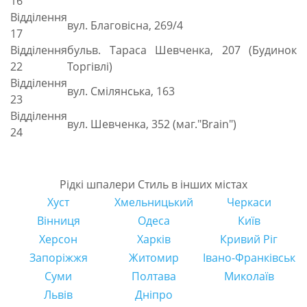
16
Відділення
вул. Благовісна, 269/4
17
Відділення
бульв. Тараcа Шевченка, 207 (Будинок
22
Торгівлі)
Відділення
вул. Смілянська, 163
23
Відділення
вул. Шевченка, 352 (маг."Brain")
24
Рідкі шпалери Стиль в інших містах
Хуст
Хмельницький
Черкаси
Вінниця
Одеса
Київ
Херсон
Харків
Кривий Ріг
Запоріжжя
Житомир
Івано-Франківськ
Суми
Полтава
Миколаїв
Львів
Дніпро