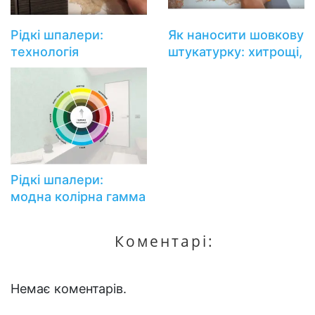
Рідкі шпалери:
Як наносити шовкову
технологія
штукатурку: хитрощі,
нанесення
про які ви не знали!
Рідкі шпалери:
модна колірна гамма
і секрети поєднання
кольорів
Коментарі:
Немає коментарів.