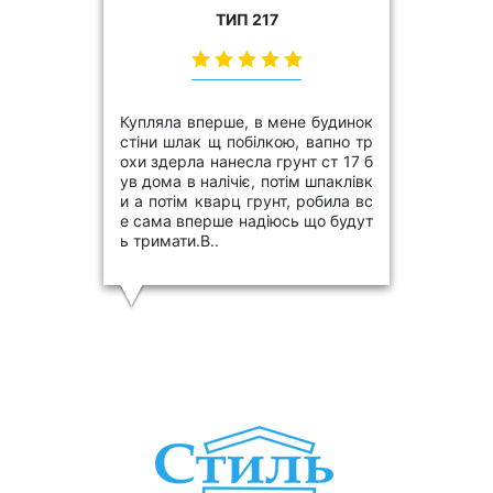
ТИП 217
Купляла вперше, в мене будинок
стіни шлак щ побілкою, вапно тр
охи здерла нанесла грунт ст 17 б
ув дома в налічіє, потім шпаклівк
и а потім кварц грунт, робила вс
е сама вперше надіюсь що будут
ь тримати.В..