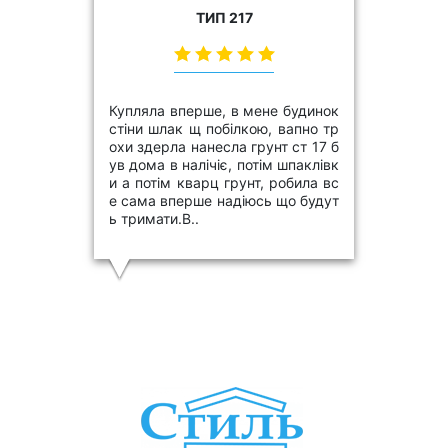
ТИП 217
Купляла вперше, в мене будинок
стіни шлак щ побілкою, вапно тр
охи здерла нанесла грунт ст 17 б
ув дома в налічіє, потім шпаклівк
и а потім кварц грунт, робила вс
е сама вперше надіюсь що будут
ь тримати.В..