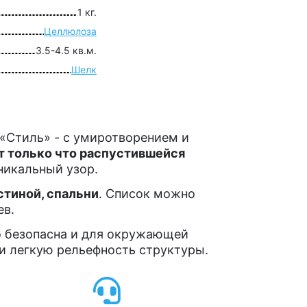
1 кг.
Целлюлоза
3.5-4.5 кв.м.
Шелк
 «Стиль» - с умиротворением и
т только что распустившейся
никальный узор.
стиной, спальни
. Список можно
ев.
о безопасна и для окружающей
ти легкую рельефность структуры.