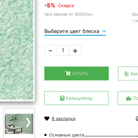
-5%
Скидка
при заказе от 3000грн
пр
* 
Выберите цвет блеска
-
+
КУПИТЬ
Зак
Калькулятор
П
›
В закладки
Основные цвета