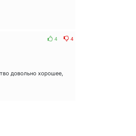
4
4
ство довольно хорошее,