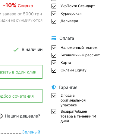
-10%
Скидка
УкрПочта Стандарт
и заказе от 5000 грн
Курьерская
СКИДКИ НЕ СУММИРУЮТСЯ
Деливери
Оплата
Наложенный платеж
В наличии
Безналичный рассчет
Карта
Онлайн LiqPay
азать в один клик
Гарантия
2 года в
одбор сочетания
оригинальной
упаковке
Возврат/обмен
Нашли дешевле?
товара в течении 14
дней
Зеленый