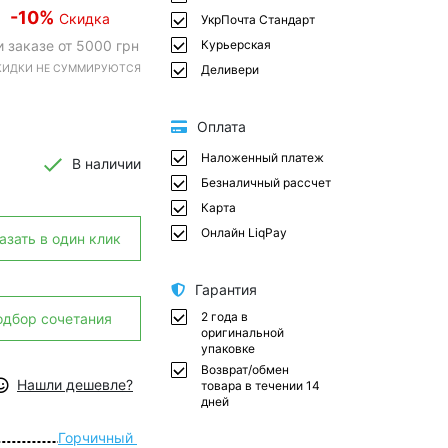
-10%
Скидка
УкрПочта Стандарт
и заказе от 5000 грн
Курьерская
СКИДКИ НЕ СУММИРУЮТСЯ
Деливери
Оплата
Наложенный платеж
В наличии
Безналичный рассчет
Карта
Онлайн LiqPay
азать в один клик
Гарантия
2 года в
одбор сочетания
оригинальной
упаковке
Возврат/обмен
Нашли дешевле?
товара в течении 14
дней
Горчичный