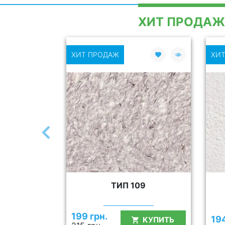
ХИТ ПРОДАЖ
ХИТ ПРОДАЖ
ХИТ
09
ТИП 109
199 грн.
194
КУПИТЬ
КУПИТЬ