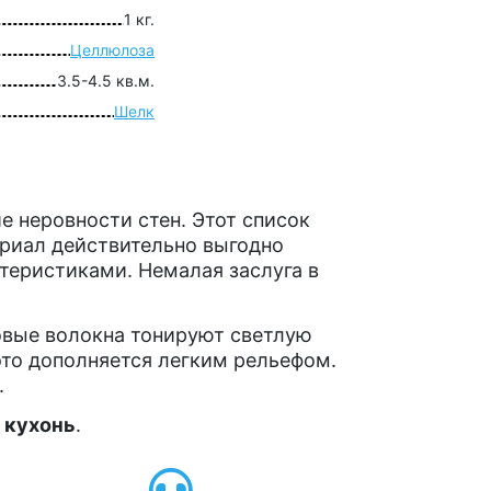
1 кг.
Целлюлоза
3.5-4.5 кв.м.
Шелк
 неровности стен. Этот список
ериал действительно выгодно
еристиками. Немалая заслуга в
овые волокна тонируют светлую
это дополняется легким рельефом.
.
, кухонь
.