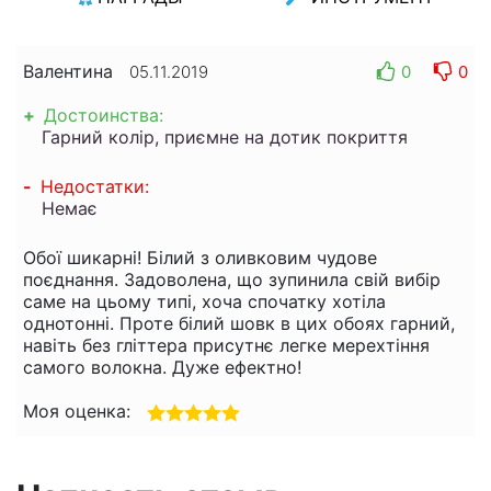
Валентина
0
0
05.11.2019
+
Достоинства:
Гарний колір, приємне на дотик покриття
-
Недостатки:
Немає
Обої шикарні! Білий з оливковим чудове
поєднання. Задоволена, що зупинила свій вибір
саме на цьому типі, хоча спочатку хотіла
однотонні. Проте білий шовк в цих обоях гарний,
навіть без гліттера присутнє легке мерехтіння
самого волокна. Дуже ефектно!
Моя оценка: